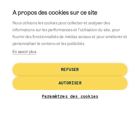
Dimanche : Fermé
À propos des cookies sur ce site
Nous utilisons les cookies pour collecter et analyser des
Facebook
Email
informations sur les performances et l'utilisation du site, pour
fournir des fonctionnalités de médias sociaux et pour améliorer et
personnaliser le contenu et les publicités.
En savoir plus
Services
REFUSER
disponibles
AUTORISER
Ourlets
Paramètres des cookies
Pose de Fermetures
Diminution Transformation Customisation
Cuir & Réparation Accrocs
Doublure polyester, coton, soie, ouatinée
Voilage Rideaux Ameublement