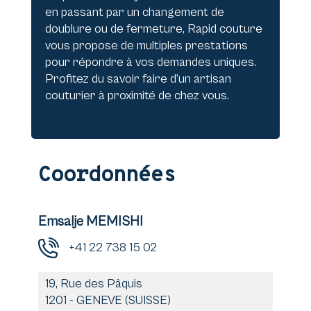
en passant par un changement de
doublure ou de fermeture, Rapid couture
vous propose de multiples prestations
pour répondre à vos demandes uniques.
Profitez du savoir faire d’un artisan
couturier à proximité de chez vous.
Coordonnées
Emsalje MEMISHI
+41 22 738 15 02
19, Rue des Pâquis
1201
-
GENEVE (SUISSE)