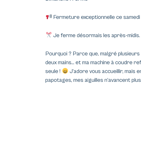
Fermeture exceptionnelle ce samedi 
Je ferme désormais les après-midis.
Pourquoi ? Parce que, malgré plusieurs e
deux mains… et ma machine à coudre refu
seule !
J’adore vous accueillir, mais 
papotages, mes aiguilles n’avancent plus
Je consacre donc mes après-midis à la 
vous offrir un travail de qualité. Merci
à bientôt le matin !