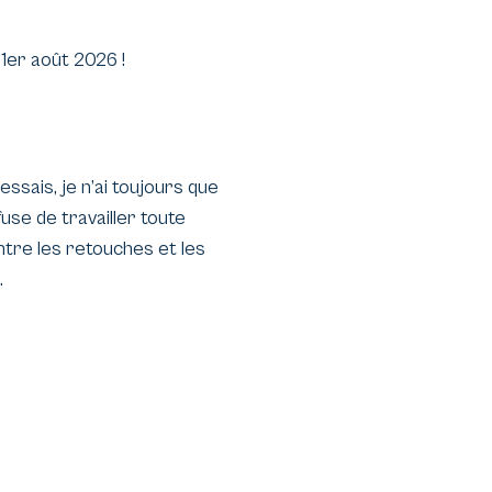
1er août 2026 !
ssais, je n’ai toujours que
se de travailler toute
entre les retouches et les
.
couture pour continuer à
 pour votre compréhension et