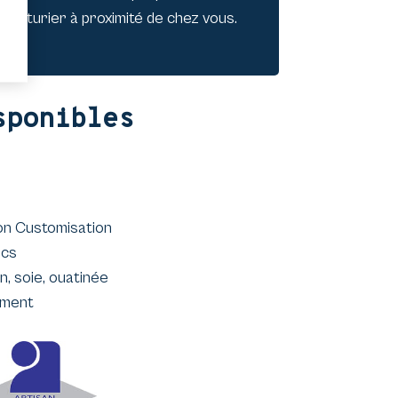
 couturier à proximité de chez vous.
sponibles
on Customisation
ocs
n, soie, ouatinée
ement