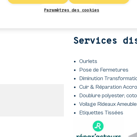
vos demandes uniques. Profitez du savoir faire d’un artisan
Paramètres des cookies
Services di
Ourlets
Pose de Fermetures
Diminution Transformati
Cuir & Réparation Accr
Doublure polyester, coto
Voilage Rideaux Ameubl
Etiquettes Tissées