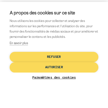
Jeudi : 09h00-18h15
À propos des cookies sur ce site
Vendredi : 09h00-18h15
Nous utilisons les cookies pour collecter et analyser des
informations sur les performances et l'utilisation du site, pour
fournir des fonctionnalités de médias sociaux et pour améliorer et
Samedi : 09h00-18h00
personnaliser le contenu et les publicités.
En savoir plus
Dimanche : Fermé
REFUSER
Facebook
Email
AUTORISER
Paramètres des cookies
Services
disponibles