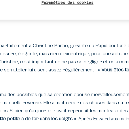
t une question d’éducation.
Paramètres des cookies
parfaitement à Christine Barbo, gérante du Rapid couture de
esure, élégante, mais rien d’excentrique, pour une actric
ristine, c’est important de ne pas se négliger et cela c
de son atelier lui disent assez régulièrement :
« Vous êtes to
amp des possibles que sa création épouse merveilleusement
e manuelle rêveuse. Elle aimait créer des choses dans sa tê
ns. Si bien qu’un jour, elle avait reproduit les manteaux des
te petite a de l’or dans les doigts »
. Après Edward aux mains