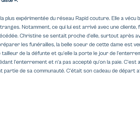
diste ».
 la plus expérimentée du réseau Rapid couture. Elle a vécu 
ranges. Notamment, ce qui lui est arrivé avec une cliente, f
édée. Christine se sentait proche d’elle, surtout après av
 préparer les funérailles, la belle soeur de cette dame est v
 tailleur de la défunte et qu’elle la porte le jour de l’enterr
édant l’enterrement et n’a pas accepté qu’on la paie. C’est 
nt partie de sa communauté. C’était son cadeau de départ a
vie ».
ance et Christine, cela ne fait qu’un, ce ne sont pas des paro
e a de l’or dans les doigts.