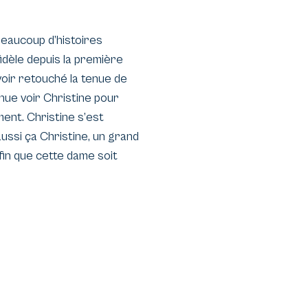
beaucoup d’histoires
idèle depuis la première
oir retouché la tenue de
enue voir Christine pour
ement. Christine s’est
aussi ça Christine, un grand
fin que cette dame soit
les en l’air.