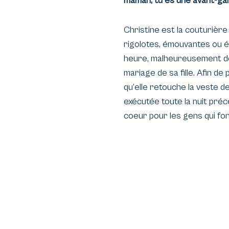
maman, tu es une avant-gar
Christine est la couturière
rigolotes, émouvantes ou ét
heure, malheureusement déc
mariage de sa fille. Afin de
qu’elle retouche la veste de
exécutée toute la nuit préc
coeur pour les gens qui fo
élégante dans « sa nouvelle 
Quand on vous dit que l’élég
Cette petit